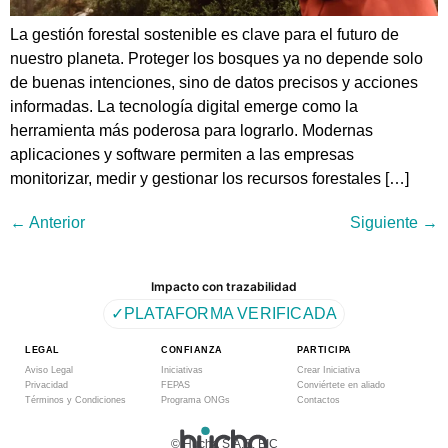
La gestión forestal sostenible es clave para el futuro de
nuestro planeta. Proteger los bosques ya no depende solo
de buenas intenciones, sino de datos precisos y acciones
informadas. La tecnología digital emerge como la
herramienta más poderosa para lograrlo. Modernas
aplicaciones y software permiten a las empresas
monitorizar, medir y gestionar los recursos forestales […]
←
Anterior
Siguiente
→
Impacto con trazabilidad
✓
PLATAFORMA VERIFICADA
LEGAL
CONFIANZA
PARTICIPA
Aviso Legal
Iniciativas
Crear Iniciativa
Privacidad
FEPAS
Conviértete en aliado
Términos y Condiciones
Programa ONGs
Contactos
© Hucha S.A.S. BIC