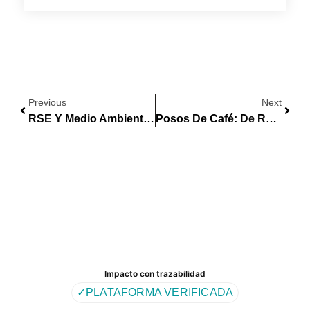
Previous
Next
RSE Y Medio Ambiente: El Compromiso De Las Empresas Con Un Futuro Sostenible
Posos De Café: De Residuo A Recurso En La Economía Circular
Impacto con trazabilidad
✓
PLATAFORMA VERIFICADA