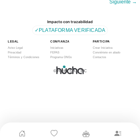
Siguiente
→
Impacto con trazabilidad
✓
PLATAFORMA VERIFICADA
LEGAL
CONFIANZA
PARTICIPA
Aviso Legal
Iniciativas
Crear Iniciativa
Privacidad
FEPAS
Conviértete en aliado
Términos y Condiciones
Programa ONGs
Contactos
© Hucha S.A.S. BIC