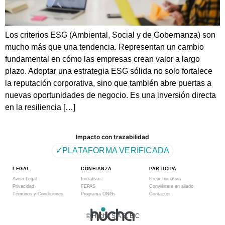
Los criterios ESG (Ambiental, Social y de Gobernanza) son
mucho más que una tendencia. Representan un cambio
fundamental en cómo las empresas crean valor a largo
plazo. Adoptar una estrategia ESG sólida no solo fortalece
la reputación corporativa, sino que también abre puertas a
nuevas oportunidades de negocio. Es una inversión directa
en la resiliencia […]
Impacto con trazabilidad
✓
PLATAFORMA VERIFICADA
LEGAL
CONFIANZA
PARTICIPA
Aviso Legal
Iniciativas
Crear Iniciativa
Privacidad
FEPAS
Conviértete en aliado
Términos y Condiciones
Programa ONGs
Contactos
© Hucha S.A.S. BIC