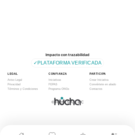
Impacto con trazabilidad
✓
PLATAFORMA VERIFICADA
LEGAL
CONFIANZA
PARTICIPA
Aviso Legal
Iniciativas
Crear Iniciativa
Privacidad
FEPAS
Conviértete en aliado
Términos y Condiciones
Programa ONGs
Contactos
© Hucha S.A.S. BIC