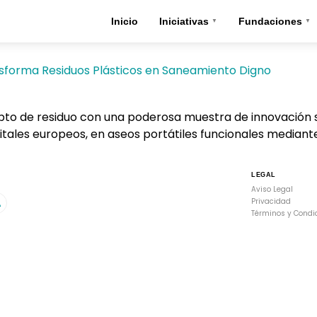
Inicio
Iniciativas
Fundaciones
▼
▼
nsforma Residuos Plásticos en Saneamiento Digno
pto de residuo con una poderosa muestra de innovación so
itales europeos, en aseos portátiles funcionales mediant
LEGAL
Aviso Legal
A
Privacidad
Términos y Condi